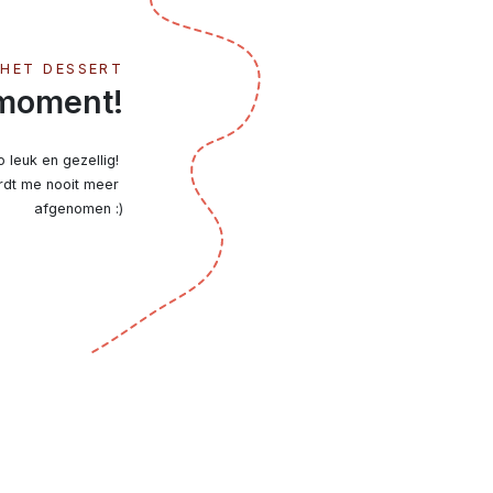
 HET DESSERT
 moment!
leuk en gezellig! 
rdt me nooit meer 
afgenomen :)