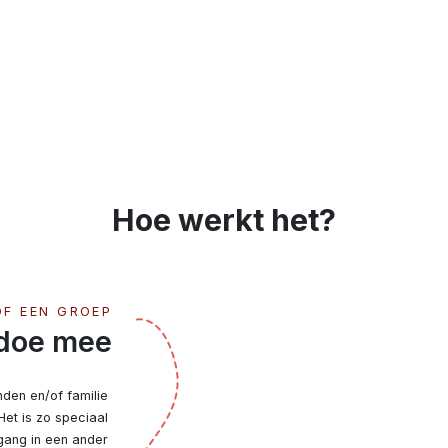
Hoe werkt het?
OF EEN GROEP
 doe mee
nden en/of familie 
Het is zo speciaal 
ang in een ander 