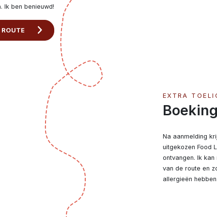
n. Ik ben benieuwd!
E ROUTE
EXTRA TOELI
Boeking
Na aanmelding krij
uitgekozen Food La
ontvangen. Ik kan 
van de route en zo
allergieën hebben.