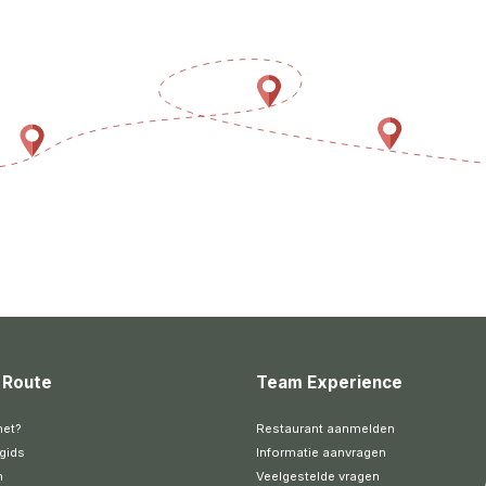
 Route
Team Experience
het?
Restaurant aanmelden
gids
Informatie aanvragen
n
Veelgestelde vragen