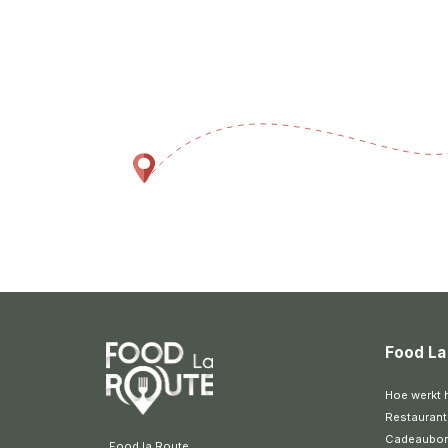
Food La
Hoe werkt 
Restaurant
Cadeaubo
 Food la Route