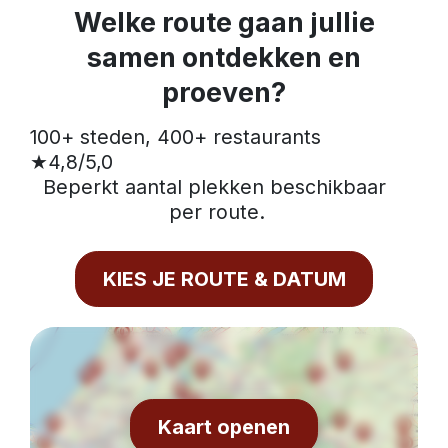
Welke route gaan jullie
samen ontdekken en
proeven?
100+ steden, 400+ restaurants                                   
★4,8/5,0                                                                                                                 
Beperkt aantal plekken beschikbaar 
per route.
KIES JE ROUTE & DATUM
Kaart openen